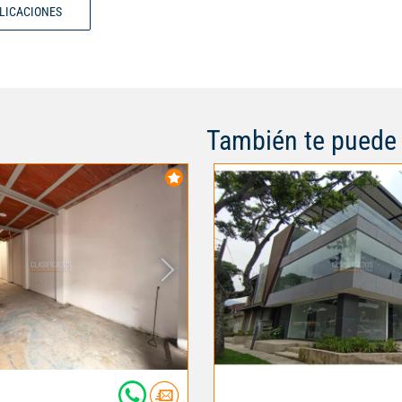
estanterías en acero y vidrio, y
BLICACIONES
vista directa a la Calle Quinta q
alta visibilidad comercial; adici
ofrece parqueadero privado y e
visitantes para mayor comodida
incluye el valor de la administra
convirtiéndolo en una opción int
También te puede 
y altamente competitiva para ma
comerciales o negocios que bu
posicionamiento y accesibilidad
zonas más comerciales del sur d