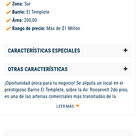
Zona:
Sur
Barrio:
El Templete
Área:
200,00
Rango de precio:
Más de $1 Millón
CARACTERÍSTICAS ESPECIALES
OTRAS CARACTERÍSTICAS
¡Oportunidad única para tu negocio! Se alquila un local en el
prestigioso Barrio El Templete, sobre la Av. Roosevelt 2do píso,
en una de las arterias comerciales más transitadas de la
ciudad. Este local ofrece una ubicación estratégica, ideal para
LEER MÁS
atraer a una gran cantidad de clientes, rodeado de restaurantes
y clínicas que garantizan un flujo constante de potenciales
compradores. El local destaca por su moderna fachada de
vidrio, que proporciona una excelente visibilidad y atractivo. Su