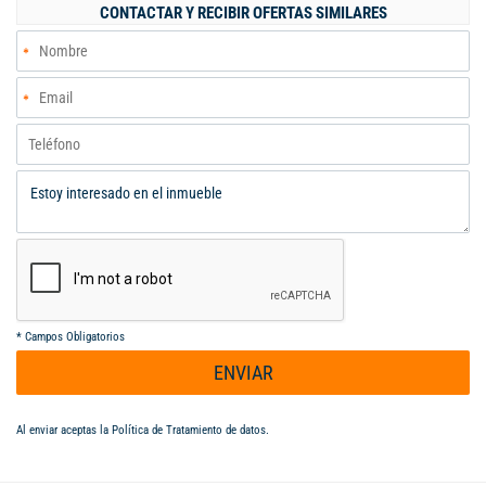
amplio espacio interior, libre de columnas, ofrece una
CONTACTAR Y RECIBIR OFERTAS SIMILARES
flexibilidad total para adaptarse a las necesidades específicas
de tu negocio o para personalizar el diseño a tu gusto, pantalla
gigante en edificio con descuento en publicidad para los
inquilinos del edificio Además, cuenta con dos áreas de baño
dobles al fondo, separadas para hombres y mujeres, y dispone
de cuatro parqueaderos externos, asegurando comodidad tanto
para tus clientes como para tu equipo.
*
Campos Obligatorios
ENVIAR
Al enviar aceptas la
Política de Tratamiento de datos
.