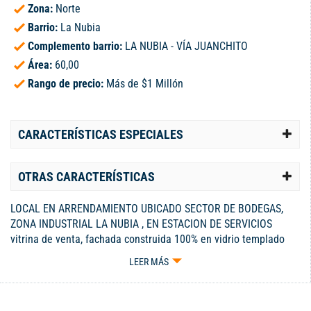
Zona:
Norte
Barrio:
La Nubia
Complemento barrio:
LA NUBIA - VÍA JUANCHITO
Área:
60,00
Rango de precio:
Más de $1 Millón
CARACTERÍSTICAS ESPECIALES
OTRAS CARACTERÍSTICAS
LOCAL EN ARRENDAMIENTO UBICADO SECTOR DE BODEGAS,
ZONA INDUSTRIAL LA NUBIA , EN ESTACION DE SERVICIOS
vitrina de venta, fachada construida 100% en vidrio templado
cuenta con un área construida de 60m2, pisos en porcelanato,
LEER MÁS
un baño, energía 110 voltios, servicios independientes, amplia
zona de parqueos de vehículos en frente. AABODEGAS S.A.S.
Expertos en inmuebles industriales y comerciales. Alfredo