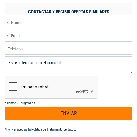
en primer piso, facilidad de transporte cerca a la estación paso
del comercio kra PRIMERA. AABODEGAS Expertos en inmuebles
CONTACTAR Y RECIBIR OFERTAS SIMILARES
industriales y comerciales. Informes: Alfredo Aldana B. Cel. 313
632 3987 - 304 985 0433. aabodegas@gmail.com
*
Campos Obligatorios
ENVIAR
Al enviar aceptas la
Política de Tratamiento de datos
.