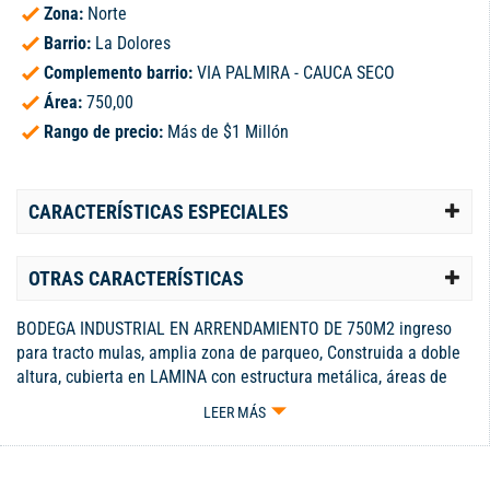
Zona:
Norte
Barrio:
La Dolores
Complemento barrio:
VIA PALMIRA - CAUCA SECO
Área:
750,00
Rango de precio:
Más de $1 Millón
CARACTERÍSTICAS ESPECIALES
OTRAS CARACTERÍSTICAS
BODEGA INDUSTRIAL EN ARRENDAMIENTO DE 750M2 ingreso
para tracto mulas, amplia zona de parqueo, Construida a doble
altura, cubierta en LAMINA con estructura metálica, áreas de
almacenamiento con excelente ventilación e iluminación
LEER MÁS
natural y artificial, energía 20kva, cuenta con pisos para tráfico
pesado en excelente estado,2 puertas a doble altura para
ingreso de tractomulas, baterías de baños para zona operativa