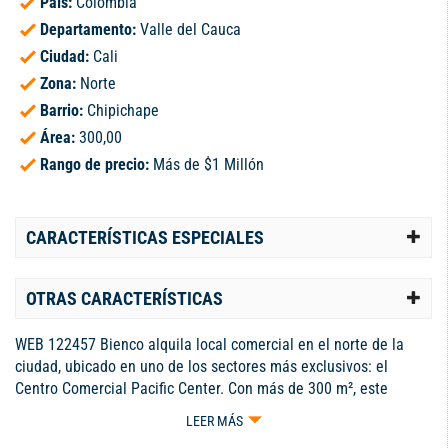
País:
Colombia
Departamento:
Valle del Cauca
Ciudad:
Cali
Zona:
Norte
Barrio:
Chipichape
Área:
300,00
Rango de precio:
Más de $1 Millón
CARACTERÍSTICAS ESPECIALES
OTRAS CARACTERÍSTICAS
WEB 122457 Bienco alquila local comercial en el norte de la
ciudad, ubicado en uno de los sectores más exclusivos: el
Centro Comercial Pacific Center. Con más de 300 m², este
elegante espacio ofrece amplitud y versatilidad para hacer
LEER MÁS
realidad tu proyecto empresarial. Ideal para restaurante a la