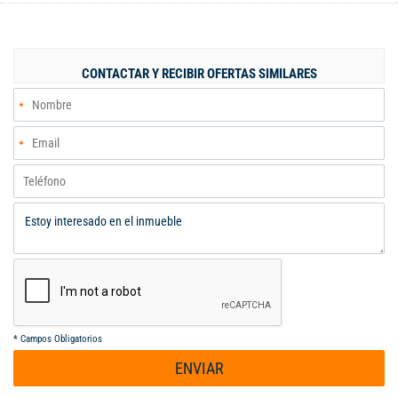
carta, bar gastronómico o cualquier propuesta de comidas
exclusivas. También puede adaptarse como bodega o punto de
distribución para comercio al detal o al por mayor. Disfruta de
un ambiente moderno y seguro, rodeado de un dinámico
CONTACTAR Y RECIBIR OFERTAS SIMILARES
entorno comercial, con cómodas zonas de parqueo y vigilancia
privada 24/7. Una oportunidad única para llevar tu negocio al
siguiente nivel en el mejor sitio de la ciudad. Código interno:
A122457
*
Campos Obligatorios
ENVIAR