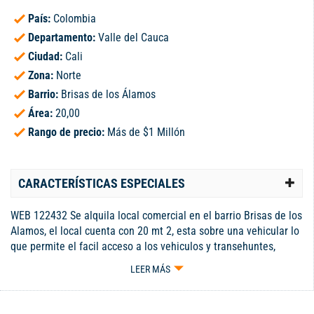
País:
Colombia
Departamento:
Valle del Cauca
Ciudad:
Cali
Zona:
Norte
Barrio:
Brisas de los Álamos
Área:
20,00
Rango de precio:
Más de $1 Millón
CARACTERÍSTICAS ESPECIALES
WEB 122432 Se alquila local comercial en el barrio Brisas de los
Alamos, el local cuenta con 20 mt 2, esta sobre una vehicular lo
que permite el facil acceso a los vehiculos y transehuntes,
ademas esta sobre la misma calle que el supermercado
LEER MÁS
Cañaveral, hay diferentes tipos de negocios cerca, como
gimnasios, droguerías, GANE, entre otros. Los servicios son
independientes tienen conextio a energia, agua y gas Código