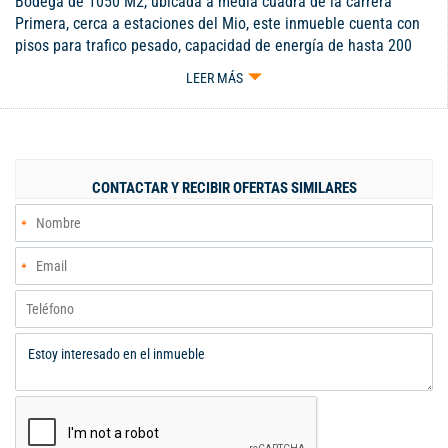
Bodega de 1050 M2, ubicada a media cuadra de la carrera
Primera, cerca a estaciones del Mio, este inmueble cuenta con
pisos para trafico pesado, capacidad de energía de hasta 200
Kva, altura libre de 4 metros. Informes Ubicar Soluciones
LEER MÁS
Inmobiliarias (especialistas en Bodegas y Locales) 311 7322454
Juan Jose Ospina / 313 6323987 Alfredo Aldana
CONTACTAR Y RECIBIR OFERTAS SIMILARES