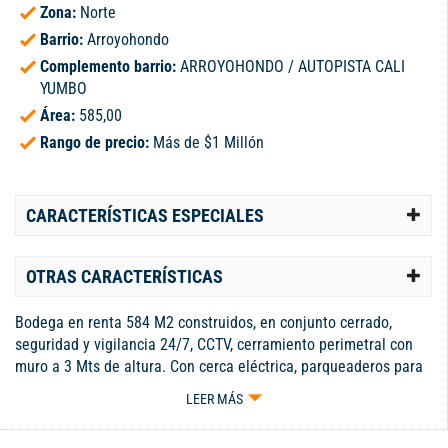
Zona:
Norte
Barrio:
Arroyohondo
Complemento barrio:
ARROYOHONDO / AUTOPISTA CALI
YUMBO
Área:
585,00
Rango de precio:
Más de $1 Millón
CARACTERÍSTICAS ESPECIALES
OTRAS CARACTERÍSTICAS
Bodega en renta 584 M2 construidos, en conjunto cerrado,
seguridad y vigilancia 24/7, CCTV, cerramiento perimetral con
muro a 3 Mts de altura. Con cerca eléctrica, parqueaderos para
empleados y visitantes, amplios accesos para tractomulas,
LEER MÁS
portería blindada, vías de acceso totalmente pavimentadas,
bodegas con altura mínima libre de 9Mts y max. De 12 Mts. Con