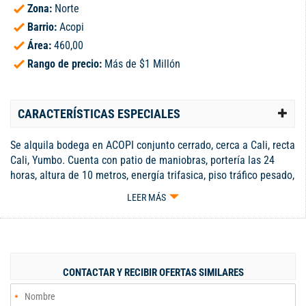
Zona:
Norte
Barrio:
Acopi
Área:
460,00
Rango de precio:
Más de $1 Millón
CARACTERÍSTICAS ESPECIALES
Se alquila bodega en ACOPI conjunto cerrado, cerca a Cali, recta
Cali, Yumbo. Cuenta con patio de maniobras, portería las 24
horas, altura de 10 metros, energía trifasica, piso tráfico pesado,
puerta alta ingreso de tractomulas. VALOR DEL CANON:
LEER MÁS
$8.500.000 más IVA. Para mas información comunicarse a
inmobiliaria Suma PBX 602 5532727 - 315 5019033 Código
interno: A463168
CONTACTAR Y RECIBIR OFERTAS SIMILARES