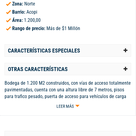
Zona:
Norte
Barrio:
Acopi
Área:
1.200,00
Rango de precio:
Más de $1 Millón
CARACTERÍSTICAS ESPECIALES
OTRAS CARACTERÍSTICAS
Bodega de 1.200 M2 construidos, con vías de acceso totalmente
pavimentadas, cuenta con una altura libre de 7 metros, pisos
para trafico pesado, puerta de acceso para vehículos de carga
pesada, energía trifásica, oficinas distribuidas en 2 niveles,
LEER MÁS
amplia bahía externa de parque de uso exclusivo. Informes: J2
Inmuebles 311 7322454 Juan José Ospina (El Especialista en
Bodegas) contamos con el mejor y mas variado inventario de
bodegas del mercado (Cali, Yumbo, Palmira, Buga,