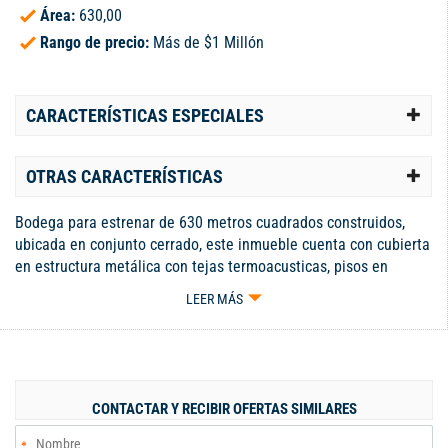
Área:
630,00
Rango de precio:
Más de $1 Millón
CARACTERÍSTICAS ESPECIALES
OTRAS CARACTERÍSTICAS
Bodega para estrenar de 630 metros cuadrados construidos,
ubicada en conjunto cerrado, este inmueble cuenta con cubierta
en estructura metálica con tejas termoacusticas, pisos en
concreto afinado para trafico pesado con capacidad de 4.000
LEER MÁS
Psi, altura libre a la parte mas baja de 10 metros, puerta de
acceso para vehículos de carga pesada, transformador propio
con capacidad de 100 Kva, oficinas distribuidas en dos niveles,
amplia zona de parqueo en la zona externa. el conjunto cuenta
con portería 24 horas, circuito cerrado de Tv, amplias vías
CONTACTAR Y RECIBIR OFERTAS SIMILARES
internas. Informes: J2 Inmuebles 311 7322454 Juan José
Ospina (El Especialista en Bodegas y Locales) contamos con el