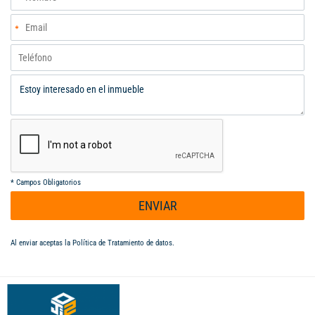
mejor y mas variado inventario de bodegas del mercado (Cali,
Yumbo, Palmira, Buga, Buenaventura) pregunte por nuestros
sistema de Búsqueda selectiva sin costo alguno para nuestros
clientes (Ahorre Tiempo y Dinero)
*
Campos Obligatorios
ENVIAR
Al enviar aceptas la
Política de Tratamiento de datos
.