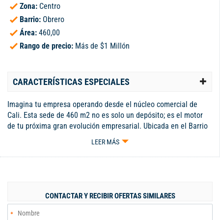
Zona:
Centro
Barrio:
Obrero
Área:
460,00
Rango de precio:
Más de $1 Millón
CARACTERÍSTICAS ESPECIALES
Imagina tu empresa operando desde el núcleo comercial de
Cali. Esta sede de 460 m2 no es solo un depósito; es el motor
de tu próxima gran evolución empresarial. Ubicada en el Barrio
Obrero, resuelve el desafío logístico de estar donde el mercado
LEER MÁS
vibra. Siente la seguridad de trabajar en un entorno urbano
controlado, optimizando tiempos de entrega y blindando tu
operación. Con una altura de 6 metros y distribución inteligente
—260 m2 operativos y 200 m2 para gestión estratégica—, cada
rincón respira eficiencia. Olvida los trayectos largos; aquí tu
CONTACTAR Y RECIBIR OFERTAS SIMILARES
flota conecta al instante con las arterias viales de la ciudad. Es
el prestigio de una sede de alto impacto que proyecta solidez y