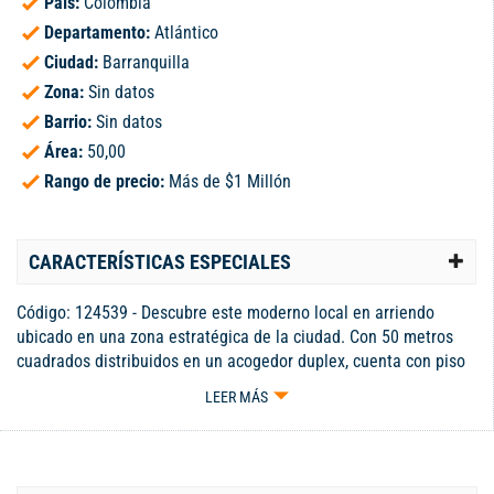
País:
Colombia
Departamento:
Atlántico
Ciudad:
Barranquilla
Zona:
Sin datos
Barrio:
Sin datos
Área:
50,00
Rango de precio:
Más de $1 Millón
CARACTERÍSTICAS ESPECIALES
Código: 124539 - Descubre este moderno local en arriendo
ubicado en una zona estratégica de la ciudad. Con 50 metros
cuadrados distribuidos en un acogedor duplex, cuenta con piso
de alta resistencia en baldosa y una vista exterior que brinda
LEER MÁS
iluminación natural. Además, ofrece garaje independiente,
parqueadero para visitantes y motos, y se encuentra en un
centro comercial con restaurantes y servicios públicos cercanos.
Su fachada de ladrillo a la vista y la bahía exterior de parqueo