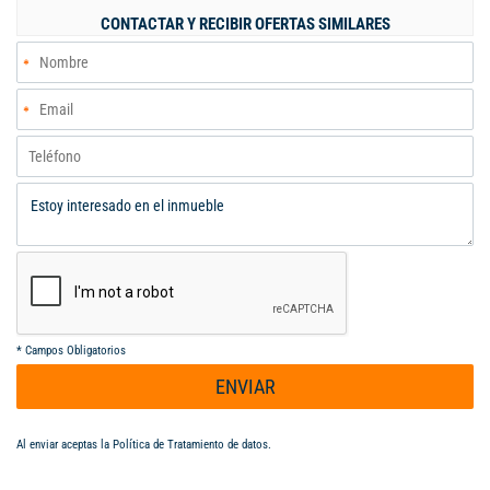
le dan un toque único. Con vigilancia 7x12, servicios
CONTACTAR Y RECIBIR OFERTAS SIMILARES
independientes y acceso a transporte público, es ideal para
emprendedores. Cerca de supermercados, colegios y
universidades, este local sobre vía principal en zona comercial e
industrial es una oportunidad única. ¡Contáctanos para más
información! Oscar Javier Mojica Jimenez - 3183354869. Código
interno: A124539
*
Campos Obligatorios
ENVIAR
Al enviar aceptas la
Política de Tratamiento de datos
.