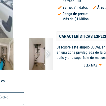
Barranquilla
Barrio:
Sin datos
Área
Rango de precio:
Más de $1 Millón
CARACTERÍSTICAS ESPEC
Descubre este amplio LOCAL en 
en una zona privilegiada de la c
baño y una superficie de metros
este inmueble ofrece un espacio 
LEER MÁS
funcional para tu negocio. No pi
oportunidad de invertir en este 
¡Contáctanos ahora para más in
.co
agenda una visita! Código inter
ÉFONO