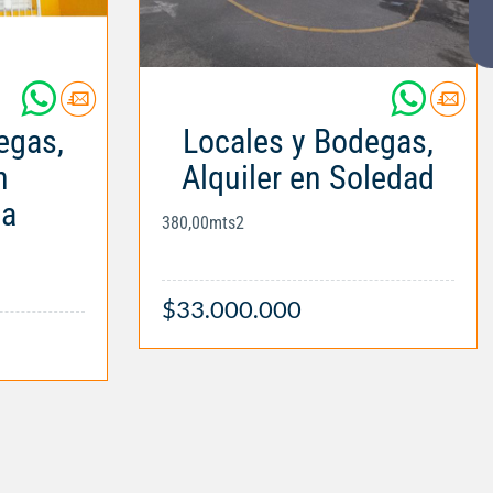
egas,
Locales y Bodegas,
n
Alquiler en Soledad
la
380,00mts2
$33.000.000