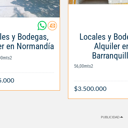
les y Bodegas,
Locales y Bod
er en Normandía
Alquiler e
Barranquil
,00mts2
56,00mts2
5.000
$3.500.000
PUBLICIDAD