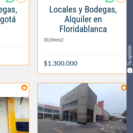
egas,
Locales y Bodegas,
ogotá
Alquiler en
Floridablanca
30,00mts2
Tu opinión
$1.300.000