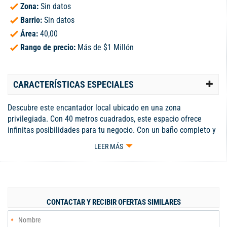
Zona:
Sin datos
Barrio:
Sin datos
Área:
40,00
Rango de precio:
Más de $1 Millón
CARACTERÍSTICAS ESPECIALES
Descubre este encantador local ubicado en una zona
privilegiada. Con 40 metros cuadrados, este espacio ofrece
infinitas posibilidades para tu negocio. Con un baño completo y
un ambiente amplio y luminoso, es el lugar perfecto para dar
LEER MÁS
vida a tus proyectos. Su ubicación estratégica garantiza una
alta afluencia de clientes potenciales. No pierdas la
oportunidad de convertir este local en el escenario ideal para tu
emprendimiento. ¡Contáctanos para más información y haz
realidad tus sueños comerciales! Código interno: 121494
CONTACTAR Y RECIBIR OFERTAS SIMILARES