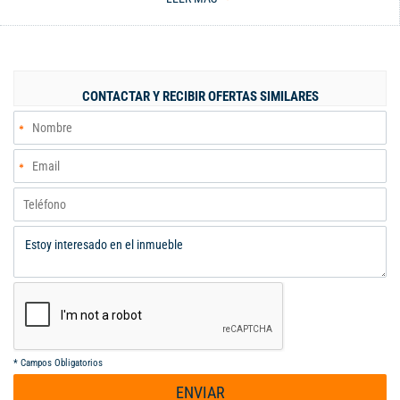
espacios, rodeado de jardines, con buenas iluminación y
ventilación, también se aprecia casa para mayordomo, quiosco
para reuniones, piscina con jacuzzi y cerramiento perimetral de
buena cálida,sembrado con arboles frutales,y jardines bien
conservados.
CONTACTAR Y RECIBIR OFERTAS SIMILARES
*
Campos Obligatorios
ENVIAR