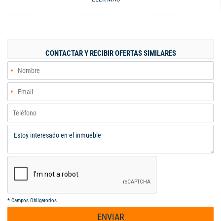
espacios, rodeado de jardines, con buenas iluminación y
ventilación, también se aprecia casa para mayordomo, quiosco
para reuniones, piscina con jacuzzi y cerramiento perimetral de
buena cálida,sembrado con arboles frutales,y jardines bien
conservados.
CONTACTAR Y RECIBIR OFERTAS SIMILARES
*
Campos Obligatorios
ENVIAR