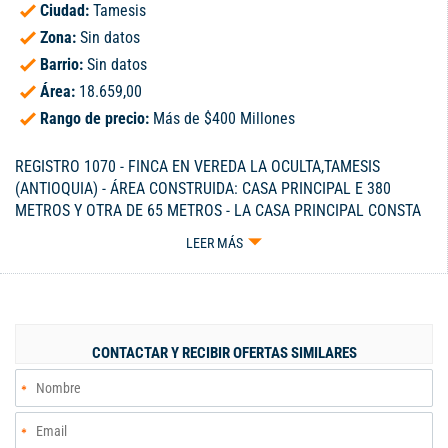
Ciudad:
Tamesis
Zona:
Sin datos
Barrio:
Sin datos
Área:
18.659,00
Rango de precio:
Más de $400 Millones
REGISTRO 1070 - FINCA EN VEREDA LA OCULTA,TAMESIS
(ANTIOQUIA) - ÁREA CONSTRUIDA: CASA PRINCIPAL E 380
METROS Y OTRA DE 65 METROS - LA CASA PRINCIPAL CONSTA
DE 7 HABITACIONES, 3 BAÑOS, ESTUDIO, SALA, COMEDOR,
LEER MÁS
COCINA, CORREDOR INTERIOR Y EXTERIOR, GARAJE - TIENE
PLANTA ELÉCTRICA, TANQUE DE RESERVA DE AGUA, POZO
SÉPTICO - MUY BUENA CASA, ESTILO ANTIOQUEÑO - ÁREA
CULTIVABLE - A 15 KILÓMETROS DE PALERMO, ZONA MUY SANA
- CELULAR 300-3229115.
CONTACTAR Y RECIBIR OFERTAS SIMILARES