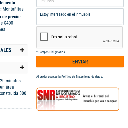
lemento
o:
Montañitas
 de precio:
de $400
nes
IALES
*
Campos Obligatorios
ENVIAR
Al enviar aceptas la
Política de Tratamiento de datos
.
 20 minutos
 un área
construida 300
plia sala
 oficios, patio,
oset comparten
a balcón, sala
 principal con