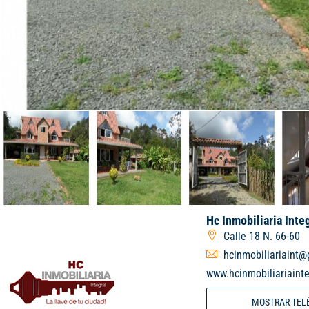
Hc Inmobiliaria Inte
Calle 18 N. 66-60
hcinmobiliariaint
www.hcinmobiliariainte
MOSTRAR TEL