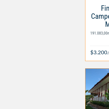
Fi
Campe
M
191.083,00
$3.200