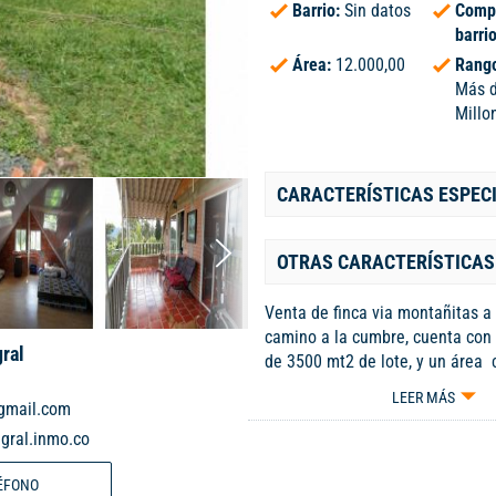
Barrio:
Sin datos
Comp
barri
Área:
12.000,00
Rango
Más 
Millo
CARACTERÍSTICAS ESPEC
OTRAS CARACTERÍSTICAS
Venta de finca via montañitas a
camino a la cumbre, cuenta con
gral
de 3500 mt2 de lote, y un área 
mt2, tiene tres (3) pisos, con am
LEER MÁS
@gmail.com
comedor, cocina integral, zona de
Segundo Piso: 2 cuartos con cl
gral.inmo.co
un baño, un cuarto tiene acceso 
de tv, y en el Tercer Piso: cuarto
ÉFONO