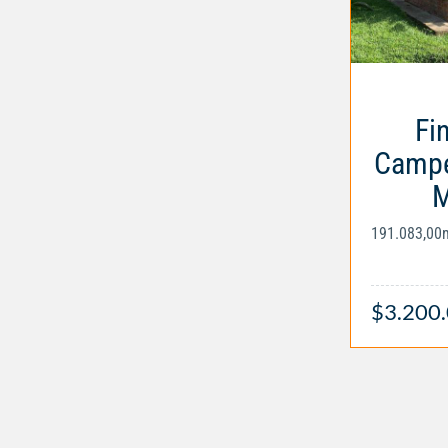
Fi
Campe
M
191.083,00
$3.200