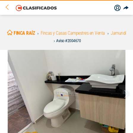
FINCA RAÍZ
Fincas y Casas Campestres en Venta
Jamundí
Aviso #2004670