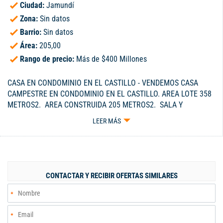
Ciudad:
Jamundí
Zona:
Sin datos
Barrio:
Sin datos
Área:
205,00
Rango de precio:
Más de $400 Millones
CASA EN CONDOMINIO EN EL CASTILLO - VENDEMOS CASA
CAMPESTRE EN CONDOMINIO EN EL CASTILLO. AREA LOTE 358
METROS2. AREA CONSTRUIDA 205 METROS2. SALA Y
COMEDOR AMPLIOS, COCINA INTEGRAL ABIERTA, ZONA DE
LEER MÁS
OFICIOS. BAÑO SOCIAL, HABITACION DE SERVICIO. CUATRO
ALCOBAS, TOTAL SEIS BAÑOS. CADA ALCOBA TIENE SU BAÑO Y
VESTIER. AMPLIO PATIO. SALON SOCIAL, PISCINA NIÑOS Y
ADULTOS, TURCO, GIMNASIO, JUEGOS INFANTILES.
PARQUEADERO PARA CUATRO CARROS. PARQUEADERO PARA
CONTACTAR Y RECIBIR OFERTAS SIMILARES
VISITANTES. VIGILANCIA 24 HORAS, CERRAMIENTO Y PUERTA
ELECTRONICA. ADMINISTRACION $ 550 MIL. PRECIO DE VENTA
$ 775 MILLONES NEGOCIABLES. ... - Código 7982764