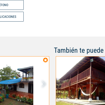
senderos ecológicos , Club Hous
ÉFONO
tenis etc. capilla ,Ideal para inve
disfrutar. .. Código interno: 11
BLICACIONES
También te puede 