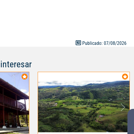
e , canchas de
rtir y
9016845
Publicado: 07/08/2026
interesar