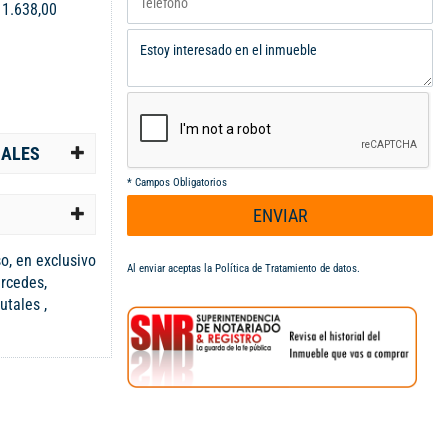
:
1.638,00
IALES
*
Campos Obligatorios
ENVIAR
o, en exclusivo
Al enviar aceptas la
Política de Tratamiento de datos
.
rcedes,
utales ,
a y jacuzzi
 , sala
peces interno,
altillo que
nes con vista
 con 6 lagos ,