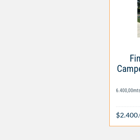
Fi
Campe
6.400,00mt
$2.400