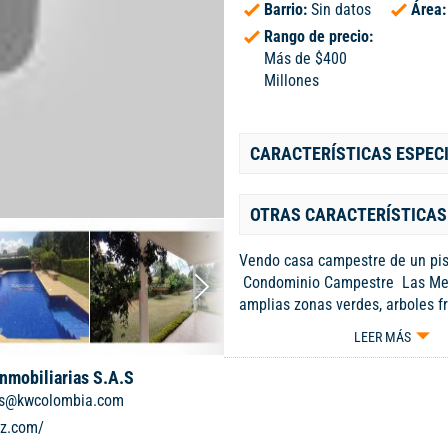
Barrio:
Sin datos
Área
Rango de precio:
Más de $400
Millones
CARACTERÍSTICAS ESPEC
OTRAS CARACTERÍSTICAS
Vendo casa campestre de un pis
Condominio Campestre Las Me
amplias zonas verdes, arboles fr
espectacular piscina con cascad
LEER MÁS
,turco, aljibe, cinco habitaciones
comedor , sala de TV, poso para 
Inmobiliarias S.A.S
cocina tradicional , terraza y un 
ias@kwcolombia.com
permite disfrutar de los farallo
iz.com/
espectacular. condominio cuenta