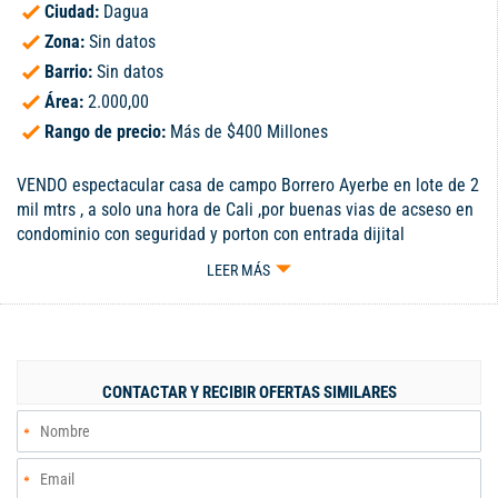
Ciudad:
Dagua
Zona:
Sin datos
Barrio:
Sin datos
Área:
2.000,00
Rango de precio:
Más de $400 Millones
VENDO espectacular casa de campo Borrero Ayerbe en lote de 2
mil mtrs , a solo una hora de Cali ,por buenas vias de acseso en
condominio con seguridad y porton con entrada dijital
,excelentes vias internas con entrada amplia y parqueadero
LEER MÁS
para 6 vehiculos encuentras esta hermosa casa de campo ., sala
de recibidor amplia sala comedor con terraza ,cocina con doble
meson ,3 habitaciones dos de ellas de 13 y 16 mts ,la principal
de 25 mtrs con vestier ,baño con ducha aparte ,peinador y
closets , muy ventilda y con hermosas vistas a las montañas
CONTACTAR Y RECIBIR OFERTAS SIMILARES
,condominio con acueducto propio,acceso al rio y zona de
recreacion y fogones de leña .esta muy cerca de la via principal
Cali Buenaventura .