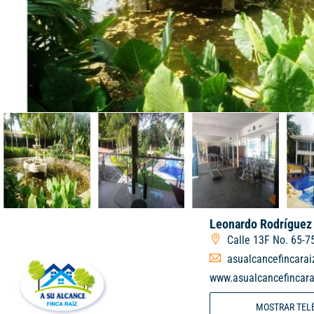
Leonardo Rodríguez
Calle 13F No. 65-7
asualcancefincara
www.asualcancefincar
MOSTRAR TEL