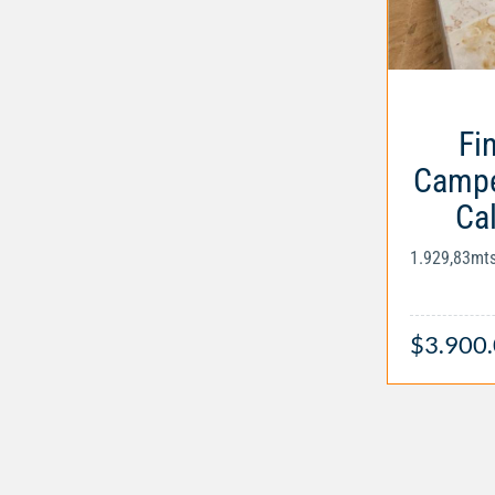
Fi
Campe
Ca
1.929,83mt
$3.900