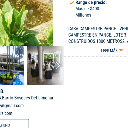
Rango de precio:
Más de $400
Millones
CASA CAMPESTRE PANCE - VE
CAMPESTRE EN PANCE. LOTE 3
CONSTRUIDOS 1800 METROS2.
PROPIO, PISCINA CON TOBOGAN
LEER MÁS
ESTAR, SALA COMEDOR, AMPLIA
AMERICANO, GIMNASIO, ZONA SP
VOLEYBOL PLAYA, ZOOLOGICO, 
SALA DE CINE, SIETE (7) ALCOB
ALCOBAS CON SU BAÑO, SISTE
CENTRAL, ATICO. ZONA DE JUEG
 B.
BAR, TELEVISION, TRES (3) ALC
5 Barrio Bosques Del Limonar
EMPLEADOS, MAS CASA DE SERV
DE VENTA $ 5.000 MILLONES NE
iz@gmail.com
- Código 6506533
aiz.com
ÉFONO