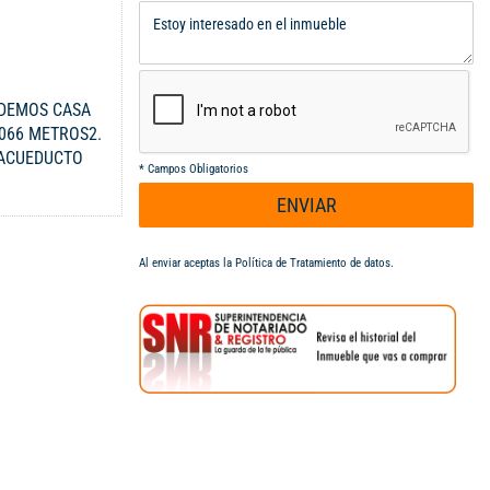
NDEMOS CASA
.066 METROS2.
 ACUEDUCTO
*
Campos Obligatorios
, SALA DE
ENVIAR
 COCINA TIPO
A, JACUZZI,
BAÑO SOCIAL,
Al enviar aceptas la
Política de Tratamiento de datos
.
AS, CUATRO (4)
MA DE SONIDO
OS, BILLAR,
OBAS DE
ICIO. PRECIO
GOCIABLES ...