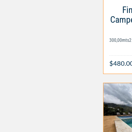
Fi
Campe
300,00mts2
$480.0