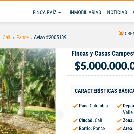
FINCA RAÍZ
INMOBILIARIAS
NOTICIAS
CRE
Cali
Pance
Aviso #2005139
Fincas y Casas Campest
$5.000.000.
CARACTERÍSTICAS BÁSIC
País:
Colombia
Depar
Valle
Ciudad:
Cali
Zona
Barrio:
Pance
Área