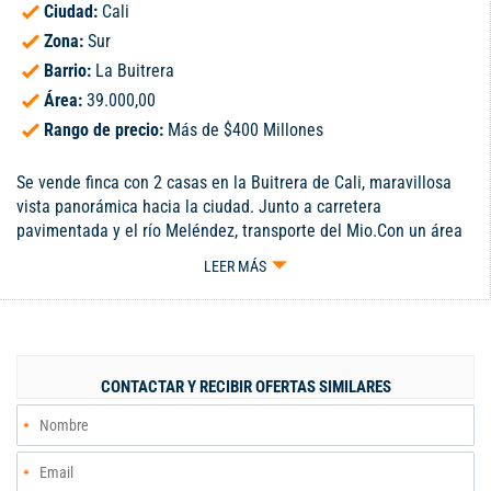
Ciudad:
Cali
Zona:
Sur
Barrio:
La Buitrera
Área:
39.000,00
Rango de precio:
Más de $400 Millones
Se vende finca con 2 casas en la Buitrera de Cali, maravillosa
vista panorámica hacia la ciudad. Junto a carretera
pavimentada y el río Meléndez, transporte del Mio.Con un área
de 39.000 mt2. Es una zona que se está urbanizando con
LEER MÁS
condominios de parcelaciones, muy fructífera. La casa principal
con 2 habitaciones, sala - comedor, cocina, 1 baño y corredor. La
segunda casa tiene 1 habitación, 1 baño, cocineta y bodega,
además tiene casa prefabricada con 2 habitaciones, sala -
comedor, cocina y 1 baño.
CONTACTAR Y RECIBIR OFERTAS SIMILARES