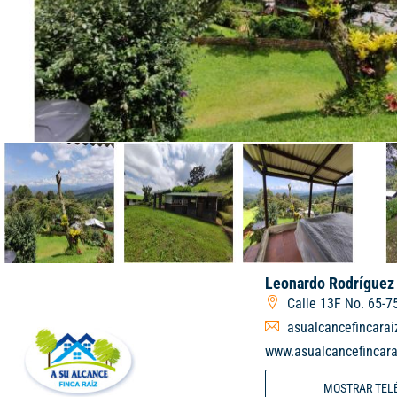
Leonardo Rodríguez
Calle 13F No. 65-7
asualcancefincara
www.asualcancefincar
MOSTRAR TEL