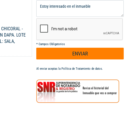
 CHICORAL -
N DAPA. LOTE
: SALA,
*
Campos Obligatorios
SALON DE
ENVIAR
, CHORRERA,
AS,
E MAYORDOMO,
Al enviar aceptas la
Política de Tratamiento de datos
.
SOLA DE
O PARA 5
 EXCELENTE
ARRA DE
LO DE
MUTAS, NO SE
IOS. $
 - Código