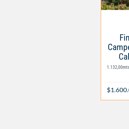
Fi
Campe
Ca
1.132,00mt
$1.600