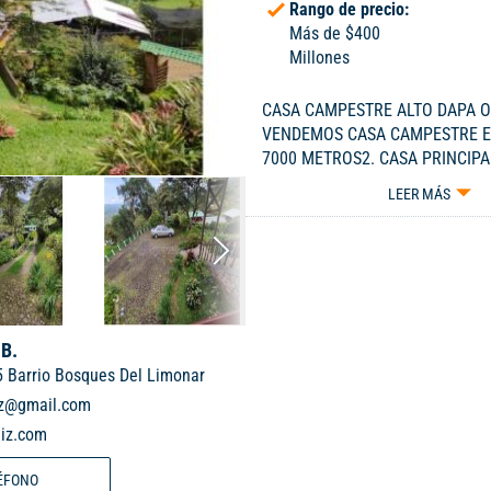
Rango de precio:
Más de $400
Millones
CASA CAMPESTRE ALTO DAPA O
VENDEMOS CASA CAMPESTRE E
7000 METROS2. CASA PRINCIPAL
COMEDOR, 3 ALCOBAS, TURCO, 
LEER MÁS
JUEGOS (BILLAR Y POOL) BAÑO
CANCHA PEQUEÑA, CABALLERIZ
RESERVORIO DE AGUA. CASA D
ASADOR DE ACERO A GAS, CON
SONIDO. PARQUEADERO COMOD
CARROS. SECTOR MUY SEGURO,
 B.
CLIMA. A 15 MINUTOS DE LA B
5 Barrio Bosques Del Limonar
MANOLO. PRECIO DE VENTA SO
CONTADO. NO SE ACEPTAN PER
iz@gmail.com
ACEPTAN CREDITOS HIPOTECAR
aiz.com
670 MILLONES NEGOCIABLES. ...
6073298
ÉFONO