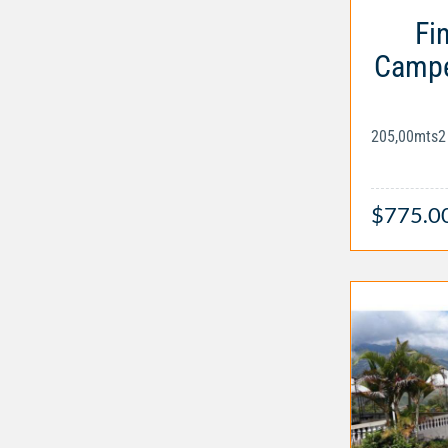
Fi
Campe
205,00mts2
$775.0