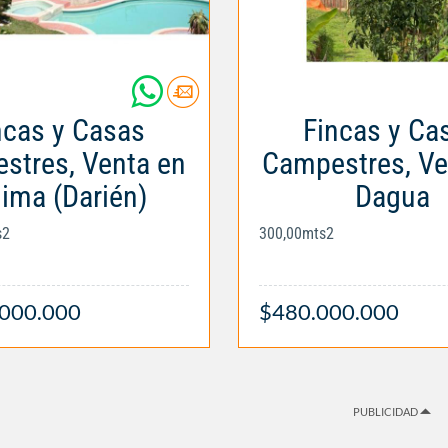
ncas y Casas
Fincas y Ca
stres, Venta en
Campestres, Ve
lima (Darién)
Dagua
s2
300,00mts2
.000.000
$480.000.000
PUBLICIDAD