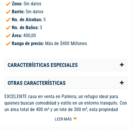
Zona:
Sin datos
Barrio:
Sin datos
No. de Alcobas:
5
No. de Baños:
3
Área:
400,00
Rango de precio:
Más de $400 Millones
CARACTERÍSTICAS ESPECIALES
OTRAS CARACTERÍSTICAS
EXCELENTE casa en venta en Palmira, un refugio ideal para
quienes buscan comodidad y estilo en un entorno tranquilo. Con
un área total de 400 m² y un lote de 300 m², esta propiedad
cuenta con cinco amplias habitaciones y tres baños,
LEER MÁS
proporcionando el espacio perfecto para familias numerosas o
para quienes desean disfrutar de un hogar generoso y acogedor.