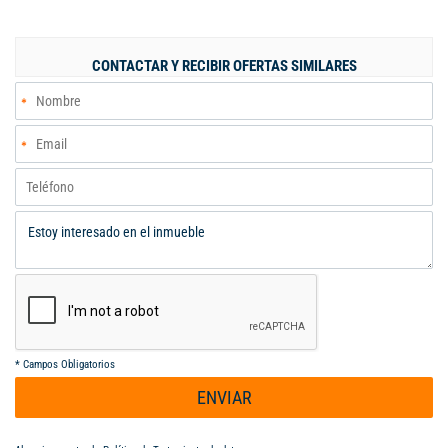
Distribuida en dos niveles, la casa ofrece un diseño funcional ,
en el piso 1 : amplio antejardín, garaje, cocina, salon, star, 1
cuarto, baño social. patio posterior y patio de ropas. Piso 2, 4
CONTACTAR Y RECIBIR OFERTAS SIMILARES
alcobas, sala tv. 2 baños, Ubicada en un estrato 5, la zona
ofrece accesibilidad a importantes vías, comercio local y
espacios recreativos. No deje pasar la oportunidad de adquirir
este hogar que combina confort y ubicación privilegiada.
Contáctenos para más información y agendar su visita.
*
Campos Obligatorios
ENVIAR