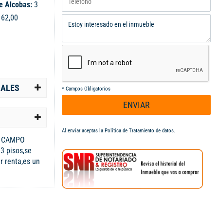
e Alcobas:
3
:
62,00
IALES
*
Campos Obligatorios
ENVIAR
Al enviar aceptas la
Política de Tratamiento de datos
.
L CAMPO
3 pisos,se
r renta,es un
odeado de
riasy
a... Código