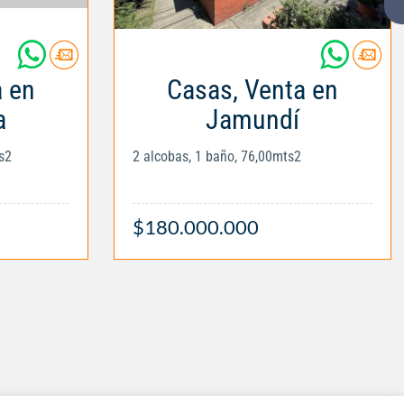
a en
Casas, Venta en
a
Jamundí
s2
2 alcobas, 1 baño, 76,00mts2
$180.000.000