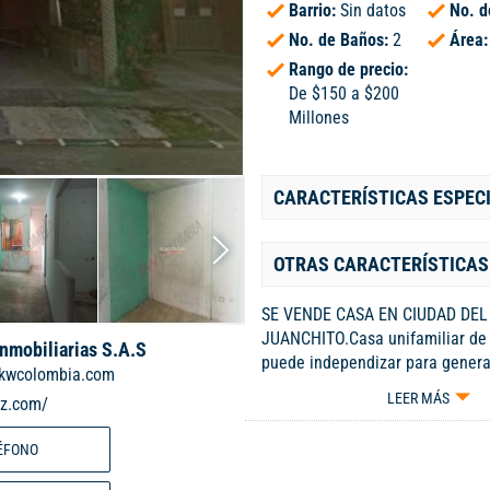
Barrio:
Sin datos
No. d
No. de Baños:
2
Área
Rango de precio:
De $150 a $200
Millones
CARACTERÍSTICAS ESPEC
OTRAS CARACTERÍSTICAS
SE VENDE CASA EN CIUDAD DE
JUANCHITO.Casa unifamiliar de 
Inmobiliarias S.A.S
puede independizar para genera
kwcolombia.com
lugar muy tranquilo para vivir,r
LEER MÁS
iz.com/
parques,cerca a colegios,drogue
supermercados.documentos al di
ÉFONO
interno: 119017116