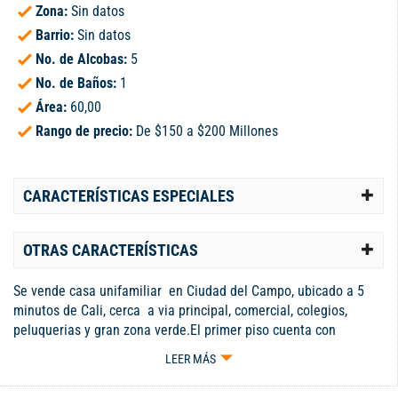
Zona:
Sin datos
Barrio:
Sin datos
No. de Alcobas:
5
No. de Baños:
1
Área:
60,00
Rango de precio:
De $150 a $200 Millones
CARACTERÍSTICAS ESPECIALES
OTRAS CARACTERÍSTICAS
Se vende casa unifamiliar en Ciudad del Campo, ubicado a 5
minutos de Cali, cerca a via principal, comercial, colegios,
peluquerias y gran zona verde.El primer piso cuenta con
parquedero, sala comedor, cocina, baño y una
LEER MÁS
habitacionSegundo piso cunenta con 4 habitaciones y la
principal con baño amplio balcon y zona de lavanderia... Código