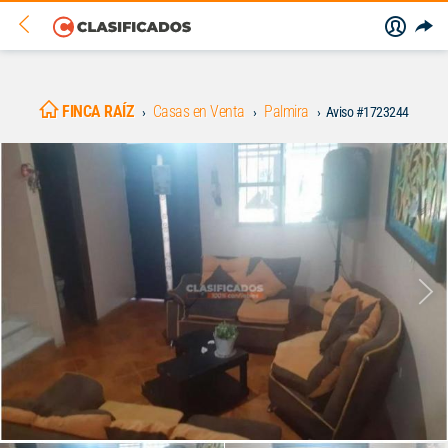
FINCA RAÍZ
Casas en Venta
Palmira
Aviso #1723244