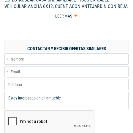
VEHICULAR ANCHA 6X12, CUENT ACON ANTEJARDIN CON REJA
DE SEGURIDAD. 1 PISO: SALON COMEDOR AMPLIO E ILUMINADO,
LEER MÁS
COCINA ABIERTA, PATIO CON ZONA DE LAVADO, HABITACION
AMPLI CON CLOSET Y BAÑO, ACESO AL 2 PISO. 2 PISO:
HABITACION AMPLIO CON CLOSET Y BAÑO COMPLETO, HALL O
ESPACIO DE ESTUDIO, HABITACION GRANDE (DOBLE) CON BAÑO
COMPLETO , Y BALCON. TODA LA CASA CUENTA CON ANGEOS,
CONTACTAR Y RECIBIR OFERTAS SIMILARES
DOBLE REJA DE SEGURIDAD, DOS AIRES ACONDICIONADOS.
ZONA TRANQUILA CON ZONA VERDE CERCA Y LOCALES
COMERCIALES. ESTRATO 3 AL DIA DE TODO PRECIO
NEGOCIABLE INFORMES : 3226466864- 3206072107