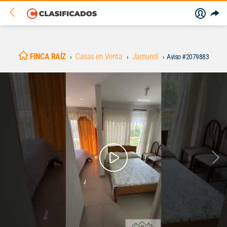
FINCA RAÍZ
Casas en Venta
Jamundí
Aviso #2079883