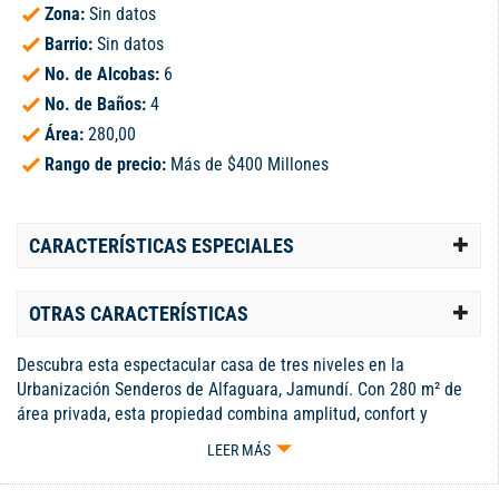
Zona:
Sin datos
Barrio:
Sin datos
No. de Alcobas:
6
No. de Baños:
4
Área:
280,00
Rango de precio:
Más de $400 Millones
CARACTERÍSTICAS ESPECIALES
OTRAS CARACTERÍSTICAS
Descubra esta espectacular casa de tres niveles en la
Urbanización Senderos de Alfaguara, Jamundí. Con 280 m² de
área privada, esta propiedad combina amplitud, confort y
acabados modernos, ideal para familias que buscan espacios
LEER MÁS
exclusivos y funcionales. Cuenta con seis habitaciones, cuatro
baños, amplia sala y comedor con excelente iluminación,