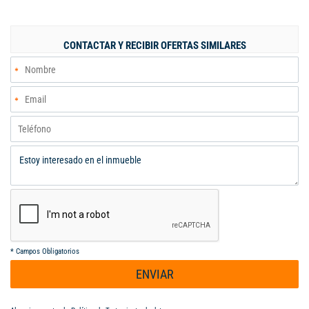
además de una moderna cocina integral diseñada para disfrutar
cada momento en casa. En el primer piso encontrará un
hermoso muro llorón que aporta elegancia y armonía, junto con
CONTACTAR Y RECIBIR OFERTAS SIMILARES
un amplio y acogedor patio trasero, perfecto para reuniones
familiares y momentos de descanso. En el tercer nivel dispone
de una zona de gimnasio que se entrega completamente
equipada. Adicionalmente, la casa incluye cortinas blackout y
lámparas, listas para disfrutar desde el primer día. Cuenta con ,
parqueadero privado y una ubicación privilegiada cerca de vías
principales y comercio , esta propiedad es una excelente
oportunidad para vivir con comodidad y estilo.
*
Campos Obligatorios
ENVIAR