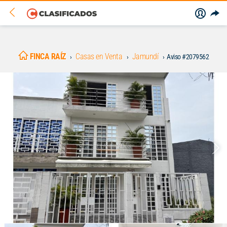
FINCA RAÍZ
Casas en Venta
Jamundí
Aviso #2079562