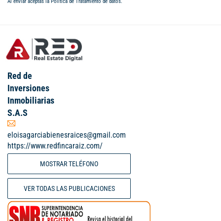
Al enviar aceptas la
Política de Tratamiento de datos
.
Red de
Inversiones
Inmobiliarias
S.A.S
eloisagarciabienesraices@gmail.com
https://www.redfincaraiz.com/
MOSTRAR TELÉFONO
VER TODAS LAS PUBLICACIONES