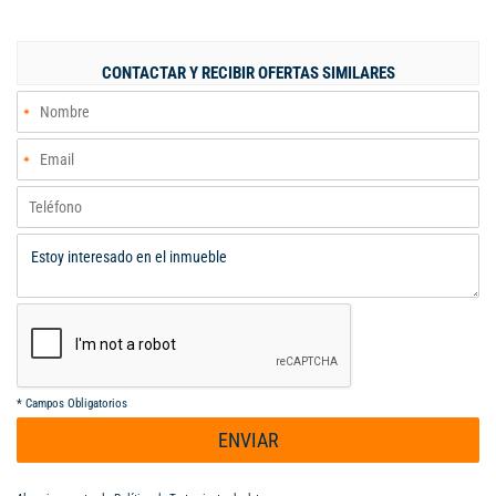
seguridad y entorno residencial rodeado de naturaleza,
comodidad y alta valorización. Ciudad Country – Jamundí Casa
moderna y funcional Ambiente tranquilo y familiar Zonas
CONTACTAR Y RECIBIR OFERTAS SIMILARES
sociales y recreativas Excelente oportunidad de inversión Tu
nuevo hogar te espera. Agenda tu visita y enamórate de este
gran espacio.
*
Campos Obligatorios
ENVIAR