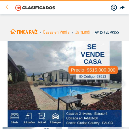
FINCA RAÍZ
Casas en Venta
Jamundí
Aviso #2079355