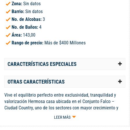
Zona:
Sin datos
Barrio:
Sin datos
No. de Alcobas:
3
No. de Baños:
4
Área:
143,00
Rango de precio:
Más de $400 Millones
CARACTERÍSTICAS ESPECIALES
OTRAS CARACTERÍSTICAS
Vive el equilibrio perfecto entre exclusividad, tranquilidad y
valorización Hermosa casa ubicada en el Conjunto Falco –
Ciudad Country, uno de los sectores con mayor crecimiento y
proyección cerca de Cali. Disfruta de amplios espacios,
LEER MÁS
excelente iluminación natural y un ambiente ideal para vivir en
familia. Conjunto cerrado con completas zonas sociales,