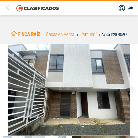
FINCA RAÍZ
Casas en Venta
Jamundí
Aviso #2078597