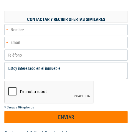
Baño social, Habitación principal con baño privado y amplio
espacio para walk-in clóset, Ideal para personalizar a tu gusto.
Excelente oportunidad de inversión en una zona de crecimiento.
CONTACTAR Y RECIBIR OFERTAS SIMILARES
*
Campos Obligatorios
ENVIAR