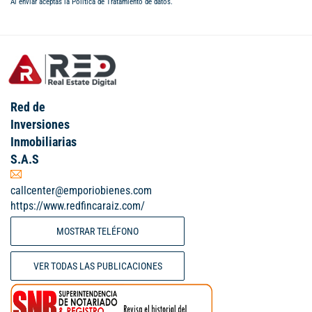
Al enviar aceptas la
Política de Tratamiento de datos
.
Red de
Inversiones
Inmobiliarias
S.A.S
callcenter@emporiobienes.com
https://www.redfincaraiz.com/
MOSTRAR TELÉFONO
VER TODAS LAS PUBLICACIONES