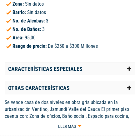
Zona:
Sin datos
Barrio:
Sin datos
No. de Alcobas:
3
No. de Baños:
3
Área:
95,00
Rango de precio:
De $250 a $300 Millones
CARACTERÍSTICAS ESPECIALES
OTRAS CARACTERÍSTICAS
Se vende casa de dos niveles en obra gris ubicada en la
urbanización Ventino, Jamundí Valle del Cauca El primer piso
cuenta con: Zona de oficios, Baño social, Espacio para cocina,
Amplio patio posterior, Área para sala y comedor, Antejardín con
LEER MÁS
capacidad para parquear hasta dos vehículos. El segundo piso
dispone de: Tres habitaciones con espacio para instalar clósets,