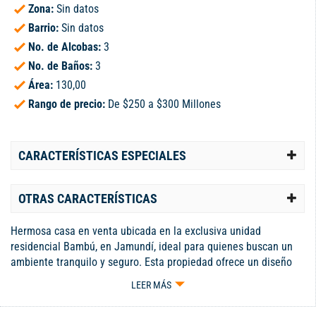
Zona:
Sin datos
Barrio:
Sin datos
No. de Alcobas:
3
No. de Baños:
3
Área:
130,00
Rango de precio:
De $250 a $300 Millones
CARACTERÍSTICAS ESPECIALES
OTRAS CARACTERÍSTICAS
Hermosa casa en venta ubicada en la exclusiva unidad
residencial Bambú, en Jamundí, ideal para quienes buscan un
ambiente tranquilo y seguro. Esta propiedad ofrece un diseño
moderno y funcional, con amplios espacios que incluyen tres
LEER MÁS
acogedoras habitaciones y tres baños, perfectos para el confort
de toda la familia. La sala y el comedor se integran de manera