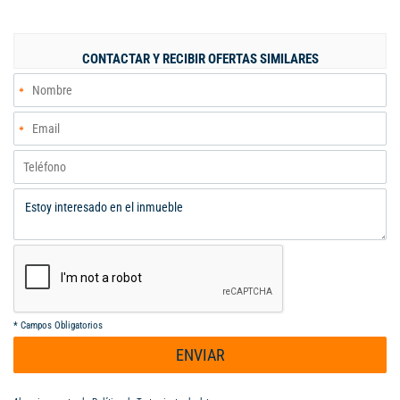
fluida, creando un ambiente ideal para compartir momentos
inolvidables. La unidad residencial no solo brinda un entorno
apacible, sino que también cuenta con amenidades de alta
CONTACTAR Y RECIBIR OFERTAS SIMILARES
calidad que incluyen zonas verdes, piscina y áreas recreativas,
perfectas para disfrutar del aire libre. Su ubicación estratégica
permite un fácil acceso a servicios y comercios locales. No
pierda la oportunidad de adquirir esta maravillosa casa que
combina comodidad, estilo y bienestar familiar. Contáctenos
para más información y agendar su visita.
*
Campos Obligatorios
ENVIAR