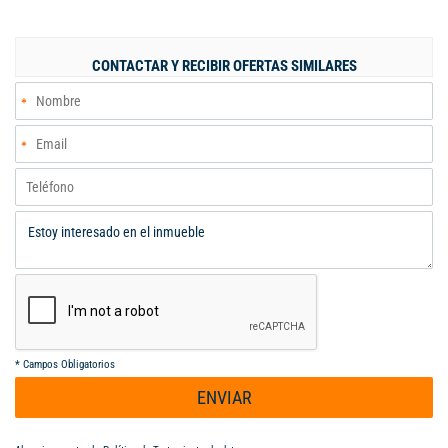
antigüedad, la propiedad está en excelentes condiciones y lista
para habitar. El conjunto ofrece diversas amenidades que
enriquecen la calidad de vida, como piscinas y áreas de juegos,
CONTACTAR Y RECIBIR OFERTAS SIMILARES
perfectas para el esparcimiento de los más pequeños. Además,
dispone de parqueadero propio bajo techo, brindando seguridad
y comodidad para su vehículo. La ubicación en un estrato 2
asegura un entorno accesible y amigable. No pierda la
oportunidad de vivir en este hermoso lugar que combina confort
y bienestar. Contáctenos para más información y agendar su
visita.
*
Campos Obligatorios
ENVIAR