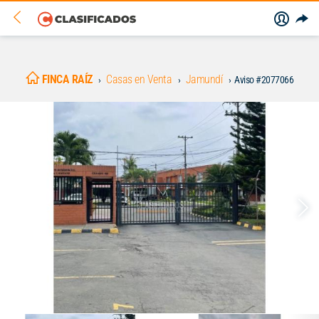
FINCA RAÍZ
Casas en Venta
Jamundí
Aviso #2077066