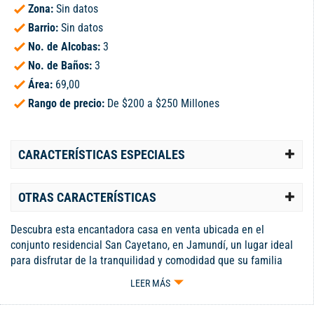
Zona:
Sin datos
Barrio:
Sin datos
No. de Alcobas:
3
No. de Baños:
3
Área:
69,00
Rango de precio:
De $200 a $250 Millones
CARACTERÍSTICAS ESPECIALES
OTRAS CARACTERÍSTICAS
Descubra esta encantadora casa en venta ubicada en el
conjunto residencial San Cayetano, en Jamundí, un lugar ideal
para disfrutar de la tranquilidad y comodidad que su familia
merece. Este hogar cuenta con tres amplias habitaciones,
LEER MÁS
siendo la principal un espacio privado que incluye baño y closet,
proporcionando el confort que busca. Con tan solo tres años de