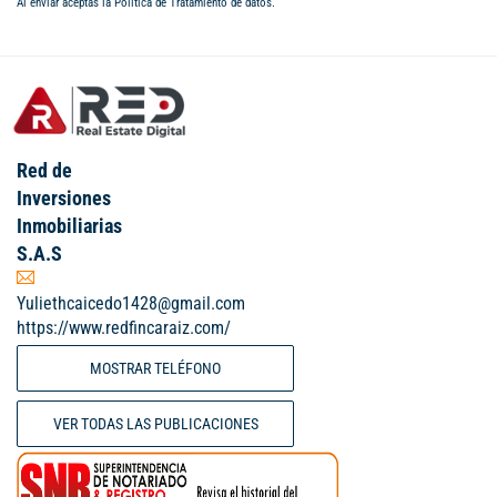
Al enviar aceptas la
Política de Tratamiento de datos
.
Red de
Inversiones
Inmobiliarias
S.A.S
Yuliethcaicedo1428@gmail.com
https://www.redfincaraiz.com/
MOSTRAR TELÉFONO
VER TODAS LAS PUBLICACIONES