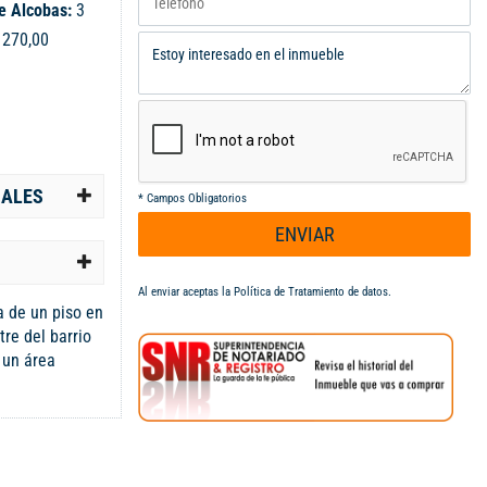
e Alcobas:
3
:
270,00
IALES
*
Campos Obligatorios
ENVIAR
Al enviar aceptas la
Política de Tratamiento de datos
.
a de un piso en
re del barrio
n un área
de 270 m², este
nte
mosa armonía
ltan su
l. La casa