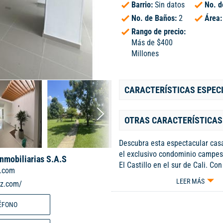
Barrio:
Sin datos
No. d
No. de Baños:
2
Área
Rango de precio:
Más de $400
Millones
CARACTERÍSTICAS ESPEC
OTRAS CARACTERÍSTICAS
Descubra esta espectacular cas
el exclusivo condominio campest
Inmobiliarias S.A.S
El Castillo en el sur de Cali. Co
.com
construida de 200 m² y un lote 
LEER MÁS
iz.com/
inmueble ha sido meticulosame
remodelado, brindando una her
ÉFONO
de acabados modernos que resa
luminosidad y ventilación natura