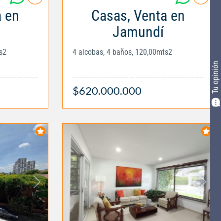
a en
Casas, Venta en
Jamundí
s2
4 alcobas, 4 baños, 120,00mts2
Tu opinión
$620.000.000