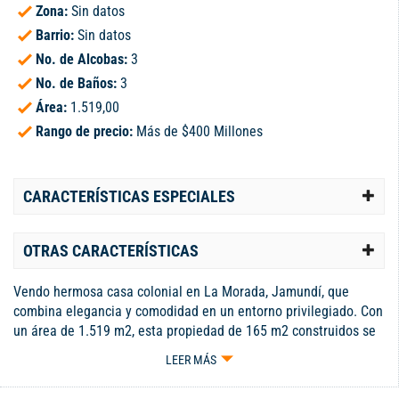
Zona:
Sin datos
Barrio:
Sin datos
No. de Alcobas:
3
No. de Baños:
3
Área:
1.519,00
Rango de precio:
Más de $400 Millones
CARACTERÍSTICAS ESPECIALES
OTRAS CARACTERÍSTICAS
Vendo hermosa casa colonial en La Morada, Jamundí, que
combina elegancia y comodidad en un entorno privilegiado. Con
un área de 1.519 m2, esta propiedad de 165 m2 construidos se
destaca por su diseño acogedor y funcional. En el primer piso,
LEER MÁS
encontrará un hall de acceso que da paso a una luminosa sala y
un comedor ideal para compartir momentos en familia. La