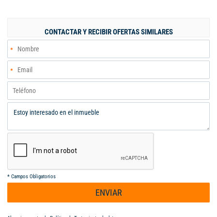
alcoba principal cuenta con baño privado y vestier,
complementada por un baño social, una moderna cocina
integral, un práctico depósito y una zona de ropas. Además,
CONTACTAR Y RECIBIR OFERTAS SIMILARES
ofrece un patio encantador y una alcoba de servicio con baño.
En el segundo piso, se sitúa un estudio versátil y dos
acogedoras alcobas que comparten un baño. Esta casa, con una
antigüedad de solo 5 años, se encuentra en un estrato 5,
garantizando un entorno seguro y tranquilo. No pierda la
oportunidad de vivir en este maravilloso hogar, donde cada
rincón está diseñado para su confort. Precio fijo: $700 millones.
Administración: $893.000.
*
Campos Obligatorios
ENVIAR