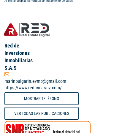
Al enviar aceptas la
Política de Tratamiento de datos
.
Red de
Inversiones
Inmobiliarias
S.A.S
marinpulgarin.evmp@gmail.com
https://www.redfincaraiz.com/
MOSTRAR TELÉFONO
VER TODAS LAS PUBLICACIONES