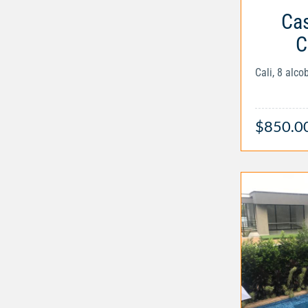
Cas
C
Cali, 8 alc
$850.0