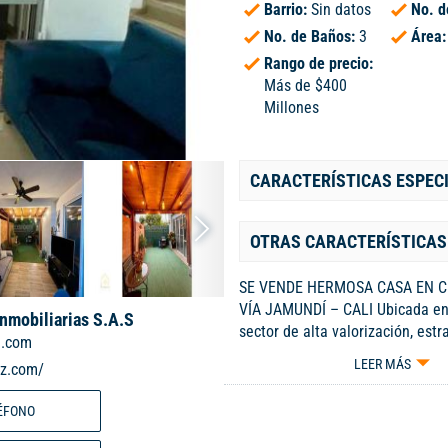
Barrio:
Sin datos
No. d
No. de Baños:
3
Área
Rango de precio:
Más de $400
Millones
CARACTERÍSTICAS ESPEC
OTRAS CARACTERÍSTICAS
SE VENDE HERMOSA CASA EN C
VÍA JAMUNDÍ – CALI Ubicada en
Inmobiliarias S.A.S
sector de alta valorización, estr
l.com
condominio residencial. Área co
LEER MÁS
iz.com/
m² Distribuida en 2 niveles Prim
habitación amplia con puerta v
ÉFONO
jardín interior 1 baño completo
almacenamiento Sala – comedo