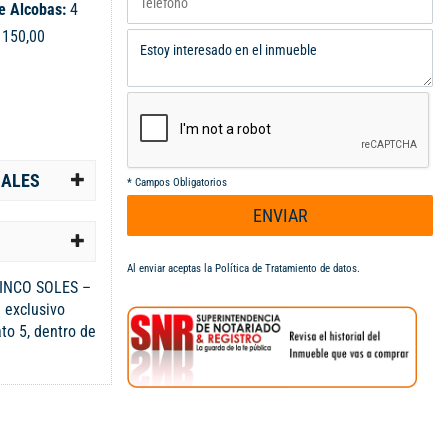
e Alcobas:
4
:
150,00
IALES
*
Campos Obligatorios
ENVIAR
Al enviar aceptas la
Política de Tratamiento de datos
.
INCO SOLES –
 exclusivo
ato 5, dentro de
nstruida: 150
er Nivel 1
entana hacia
 Bodega de
r Cocina