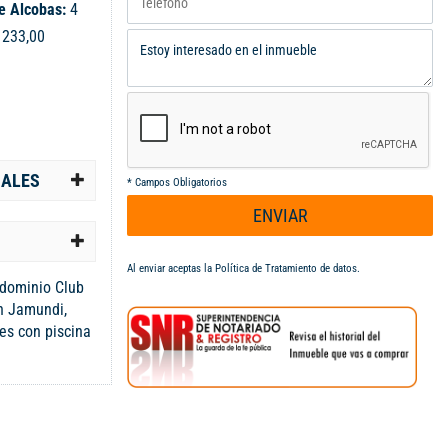
e Alcobas:
4
:
233,00
IALES
*
Campos Obligatorios
ENVIAR
Al enviar aceptas la
Política de Tratamiento de datos
.
dominio Club
n Jamundi,
es con piscina
 encontraras
a, zona de
 servicio,
 paralelo
verde y