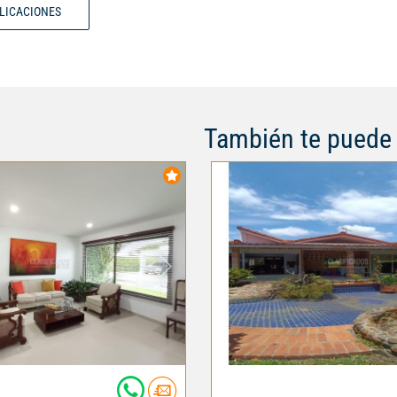
BLICACIONES
piscina. En el segundo nivel enc
habitaciòn principal amplia, ilu
vestier, baño y terraza, 2 habita
auxiliares con closet y baño, zo
de tv. Lote de 513.27 mts y are 
construida de 234mts.
También te puede 