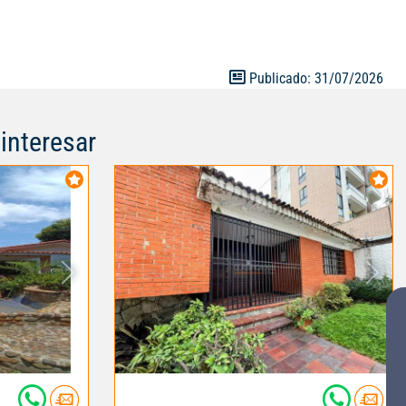
ontraras la
minada con
ciones
na de estudio y
Publicado: 31/07/2026
privada
interesar