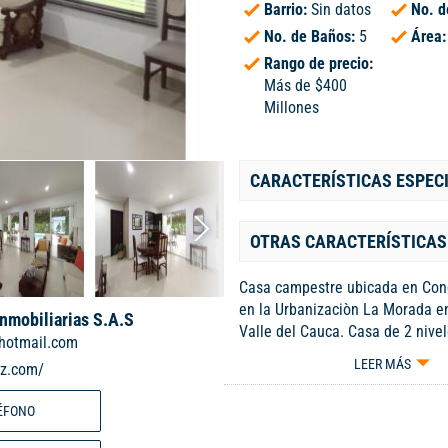
Barrio:
Sin datos
No. d
No. de Baños:
5
Área
Rango de precio:
Más de $400
Millones
CARACTERÍSTICAS ESPEC
OTRAS CARACTERÍSTICAS
Casa campestre ubicada en Con
en la Urbanizaciòn La Morada e
Inmobiliarias S.A.S
Valle del Cauca. Casa de 2 nivel
hotmail.com
y zona verde. En el primer nivel
LEER MÁS
iz.com/
sala comedor, baño social, cocin
lavanderia, habitaciòn y baño de
ÉFONO
garaje cubierto para 2 vehiculos
hermosa y amplia terraza, zona 