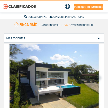
PUBLIQUE SU INMUEBLE
BUSCAR
CONTÁCTENOS
INMOBILIARIAS
NOTICIAS
FINCA RAÍZ
Casas en Venta
4377
Avisos encontrados
Ordenar
Por: