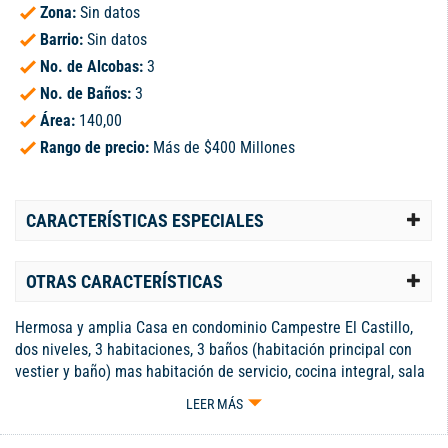
Zona:
Sin datos
Barrio:
Sin datos
No. de Alcobas:
3
No. de Baños:
3
Área:
140,00
Rango de precio:
Más de $400 Millones
CARACTERÍSTICAS ESPECIALES
OTRAS CARACTERÍSTICAS
Hermosa y amplia Casa en condominio Campestre El Castillo,
dos niveles, 3 habitaciones, 3 baños (habitación principal con
vestier y baño) mas habitación de servicio, cocina integral, sala
comedor, estudio, sala de visitas, zona de aseo, patio trasero
LEER MÁS
grande, zona verde, balcón parqueadero cubierto. Condominio
con Portería 24/7, piscina, salón social, juegos infantiles,