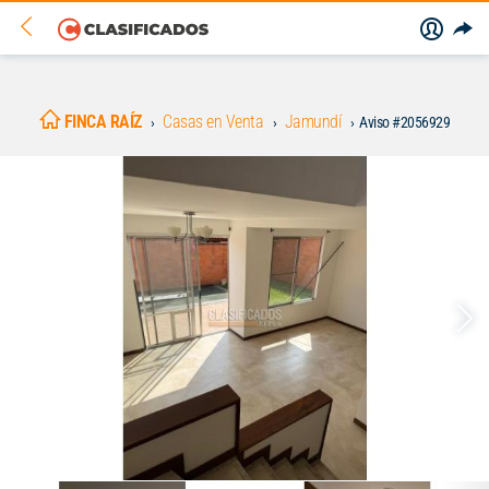
FINCA RAÍZ
Casas en Venta
Jamundí
Aviso #2056929