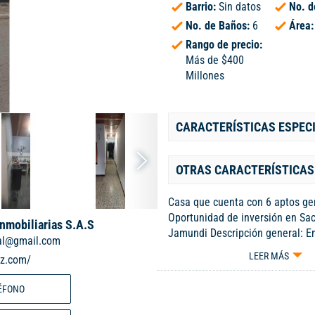
Barrio:
Sin datos
No. d
No. de Baños:
6
Área
Rango de precio:
Más de $400
Millones
CARACTERÍSTICAS ESPEC
OTRAS CARACTERÍSTICAS
Casa que cuenta con 6 aptos ge
Oportunidad de inversión en S
Inmobiliarias S.A.S
Jamundi Descripción general: E
ial@gmail.com
excelente casa de 3 pisos ubica
LEER MÁS
iz.com/
avenida principal del barrio Sa
zona de alta demanda residencia
ÉFONO
La propiedad está totalmente i
ideal para generar ingresos inm