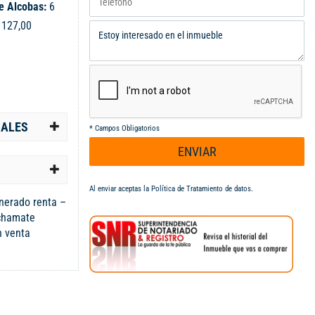
e Alcobas:
6
:
127,00
IALES
*
Campos Obligatorios
ENVIAR
Al enviar aceptas la
Política de Tratamiento de datos
.
nerado renta –
achamate
n venta
da sobre la
chamate, una
l y comercial.
ndependizada,
ediatos o