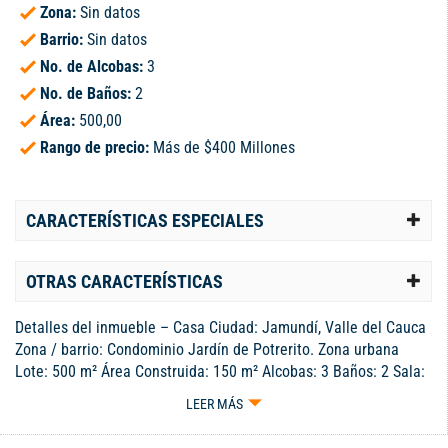
Zona:
Sin datos
Barrio:
Sin datos
No. de Alcobas:
3
No. de Baños:
2
Área:
500,00
Rango de precio:
Más de $400 Millones
CARACTERÍSTICAS ESPECIALES
OTRAS CARACTERÍSTICAS
Detalles del inmueble – Casa Ciudad: Jamundí, Valle del Cauca
Zona / barrio: Condominio Jardín de Potrerito. Zona urbana
Lote: 500 m² Área Construida: 150 m² Alcobas: 3 Baños: 2 Sala:
Muy amplia Comedor: Muy cómodo Cocina: Muy amplia
LEER MÁS
Habitación empleada: 1 con baño Parqueadero: 2 vehículos
Estrato: 4 Valor Administración 2025: $682.000 incluye servicio