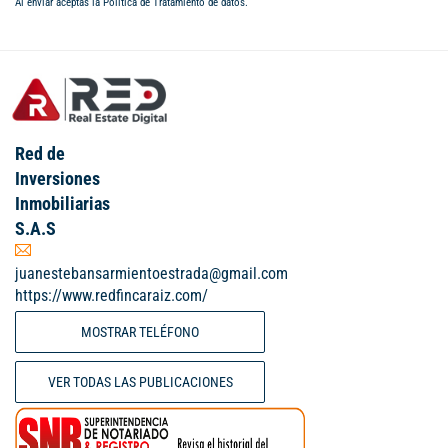
Al enviar aceptas la
Política de Tratamiento de datos
.
Red de
Inversiones
Inmobiliarias
S.A.S
juanestebansarmientoestrada@gmail.com
https://www.redfincaraiz.com/
MOSTRAR TELÉFONO
VER TODAS LAS PUBLICACIONES