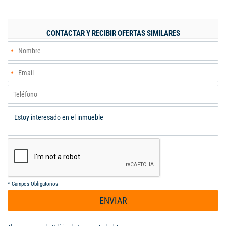
de agua y alcantarillado Valor Canon Arrendamiento 2025:
$2.300.000 Valor Venta: $450 millones Características internas
Amplias habitaciones, Baño en habitación principal, Baño
CONTACTAR Y RECIBIR OFERTAS SIMILARES
auxiliar. Amplio patio trasero sembrado con árboles. Estar
social. Cocina integral, Gas domiciliario, piso en cerámica, Zona
de lavandería. Ventanas cuentan con angeo. Características
externas Condominio exclusivo de 52 casas, Urbanización
Cerrada, Área Social con piscina, yacusi, Parqueadero visitantes,
Zona infantil, Lago interno, cancha múltiple y de tenis. Zona
muy tranquila y segura. Portería, Recepción, Zonas verdes
*
Campos Obligatorios
ENVIAR