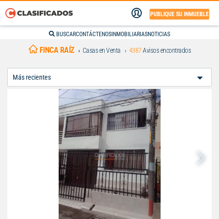
PUBLIQUE SU INMUEBLE
BUSCAR
CONTÁCTENOS
INMOBILIARIAS
NOTICIAS
FINCA RAÍZ
Casas en Venta
4387
Avisos encontrados
Ordenar
Por: