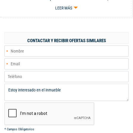
equipada, barra tipo americana, estufa, zona de oficios, todas
LEER MÁS
las conexiones, patio semi descubierto, jardín, ventanales
corredizos, baño social, 1 habitación con salida al patio. En el
segundo nivel cuenta con un baño, tres habitaciones con closet,
la principal con balcón y baño privado. Parqueadero propio, apto
para dos carros. El condominio cuenta con piscina, salón social,
CONTACTAR Y RECIBIR OFERTAS SIMILARES
cancha de futbol, parque para niños, portería, camaras,
vigilancia 24/7. Fáciles vías de acceso, excelente ubicación,
cerca de supermercados, zona de restaurantes, centros
comerciales, canchas y mucho más. Código Web: 120779.
Código interno: V120779
*
Campos Obligatorios