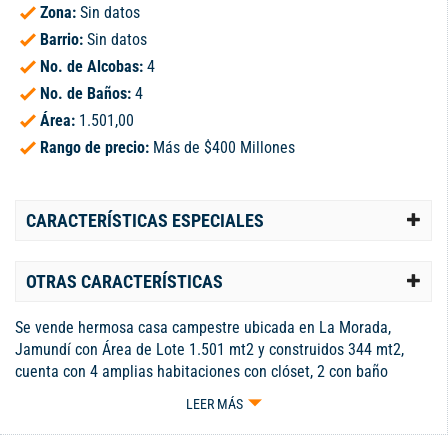
Zona:
Sin datos
Barrio:
Sin datos
No. de Alcobas:
4
No. de Baños:
4
Área:
1.501,00
Rango de precio:
Más de $400 Millones
CARACTERÍSTICAS ESPECIALES
OTRAS CARACTERÍSTICAS
Se vende hermosa casa campestre ubicada en La Morada,
Jamundí con Área de Lote 1.501 mt2 y construidos 344 mt2,
cuenta con 4 amplias habitaciones con clóset, 2 con baño
privado y AA, esta propiedad es perfecta para brindar
LEER MÁS
comodidad y privacidad a toda tu familia; cuenta con un cuarto
de servicio con baño, ideal para tener a tu personal de apoyo