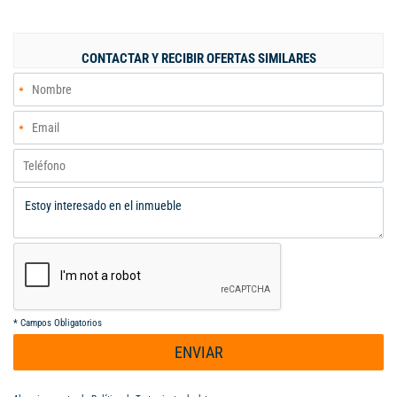
cerca, también ofrece una sala independiente, perfecta para
disfrutar de momentos de relax, un estudio o sala de televisión.
Si eres amante de los espacios al aire libre, te encantará saber
CONTACTAR Y RECIBIR OFERTAS SIMILARES
que esta casa cuenta con un amplio parqueadero para 4
vehículos y una zona verde con piscina, donde podrás disfrutar
de refrescantes chapuzones en los días soleados y relajarte en
el turco y el jacuzzi; organizar reuniones familiares o con
amigos en el kiosco. No pierdas la oportunidad de vivir en un
entorno tranquilo y rodeado de naturaleza. ¡Contáctame para
más información y agenda una visita!
*
Campos Obligatorios
ENVIAR