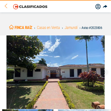
FINCA RAÍZ
Casas en Venta
Jamundí
Aviso #2023806