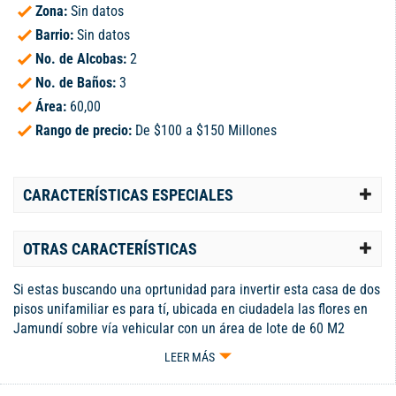
Zona:
Sin datos
Barrio:
Sin datos
No. de Alcobas:
2
No. de Baños:
3
Área:
60,00
Rango de precio:
De $100 a $150 Millones
CARACTERÍSTICAS ESPECIALES
OTRAS CARACTERÍSTICAS
Si estas buscando una oprtunidad para invertir esta casa de dos
pisos unifamiliar es para tí, ubicada en ciudadela las flores en
Jamundí sobre vía vehicular con un área de lote de 60 M2
(4x15) y área construida aproximada de 95 M2 que puedes
LEER MÁS
tterminar de remodelar a tu gusto y de acuerdo a tus
necesidades. En el primer piso encontramos antejardín donde