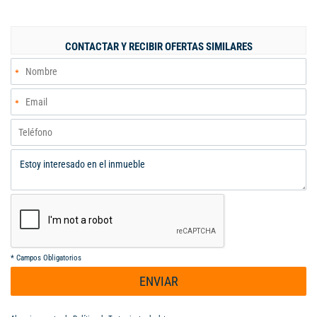
puede parquear un vehículo y motos, sala comedor amplia,
cocina tradicional, baño completo, zona de oficios, epacio listo
para una habitación con baño privado al lado de la cocina,
CONTACTAR Y RECIBIR OFERTAS SIMILARES
Segundo piso: dos habitaciones principal con baño, la auxiliar
ya tiene la plancha para la ampliación y el balcón, un baño de
alcobas, Holl. A una cuadra de la vía principal del barrio q se
caracteriza por sus amplias zonas verdes y parques para
recreación, cerca a registraduría, patinodromo, canchas
multiples, juegos para niños, gimnasio público, senseros de
atletismo, comercio y transporte público.(SBI-LG)
*
Campos Obligatorios
ENVIAR