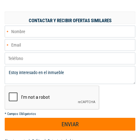
de habitaciones. La unidad cuenta con canchas múltiple, salón
comunal, piscina para adultos y niños, vigilancia las 24/7,
alarma y zonas verdes. VALOR DE LA ADMINISTRACION: $
CONTACTAR Y RECIBIR OFERTAS SIMILARES
388.000 - VALOR DE VENTA: $ 480´000.000 negociables. Para
más información comuníquese al PBX (602) 5532727 o al 315
4596112. Código interno: V463759
*
Campos Obligatorios
ENVIAR