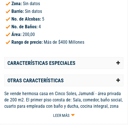
Zona:
Sin datos
Barrio:
Sin datos
No. de Alcobas:
5
No. de Baños:
4
Área:
200,00
Rango de precio:
Más de $400 Millones
CARACTERÍSTICAS ESPECIALES
OTRAS CARACTERÍSTICAS
Se vende hermosa casa en Cinco Soles, Jamundí - área privada
de 200 m2. El primer piso consta de: Sala, comedor, baño social,
cuarto para empleada con baño y ducha, cocina integral, zona
de oficios, terraza interna y parqueadero con techo cubierto
LEER MÁS
para tres vehículos. El segundo piso cuenta con un estudio, 3
habitaciones con closets, la principal con baño y vestier, baño