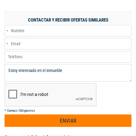
baño de alcobas – valor administración $ 310.000 / precio venta
$ 428`000.000 negociables. – se permuta por menor valor en la
ciudad de Bogotá. Con posibilidad de ampliación para dos
CONTACTAR Y RECIBIR OFERTAS SIMILARES
alcobas y balcón. La unidad cuenta con piscina, gimnasio, salón
de eventos, turco y jacuzzi.
*
Campos Obligatorios
ENVIAR