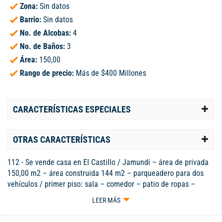
Zona:
Sin datos
Barrio:
Sin datos
No. de Alcobas:
4
No. de Baños:
3
Área:
150,00
Rango de precio:
Más de $400 Millones
CARACTERÍSTICAS ESPECIALES
OTRAS CARACTERÍSTICAS
112 - Se vende casa en El Castillo / Jamundí – área de privada
150,00 m2 – área construida 144 m2 – parqueadero para dos
vehículos / primer piso: sala – comedor – patio de ropas –
cocina integral – sala de estar – baño social – alcoba amplia
LEER MÁS
con baño y 2 closets / segundo piso: alcoba principal con baño
privado con closet – alcoba 1 con closet – alcoba 2 con closet –