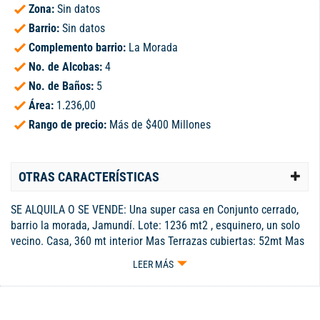
Zona:
Sin datos
Barrio:
Sin datos
Complemento barrio:
La Morada
No. de Alcobas:
4
No. de Baños:
5
Área:
1.236,00
Rango de precio:
Más de $400 Millones
OTRAS CARACTERÍSTICAS
SE ALQUILA O SE VENDE: Una super casa en Conjunto cerrado,
barrio la morada, Jamundí. Lote: 1236 mt2 , esquinero, un solo
vecino. Casa, 360 mt interior Mas Terrazas cubiertas: 52mt Mas
Terrazas descubiertas: 130mt Habitación principal con AA,
LEER MÁS
Vestier, doble lavamanos y tina. Mas 3 habitaciones todas con
baño independiente y AA. Mas Amplio Estudio con baño
completo independiente, AA. Garaje cubierto para 4 carros,
adicionalmente caben 4 adicionales, puerta eléctrica. Cocina