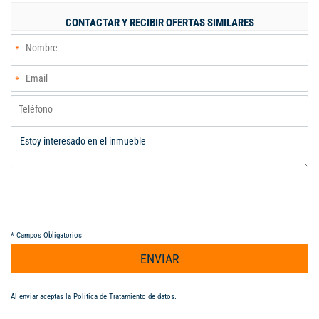
con lava-vajillas, torre de hornos, gas natural. Piscina, jacuzzi y
CONTACTAR Y RECIBIR OFERTAS SIMILARES
Turco Aires acondicionados en: todas las habitaciones, vestier,
estudio, cocina. Unidad con lago, Cancha de tenis, juegos
infantiles, 5 kmt de caminos Precio: 1.190 millones
Administración: 485.000. Canon inc admon: $5.000.000.
*
Campos Obligatorios
ENVIAR
Al enviar aceptas la
Política de Tratamiento de datos
.