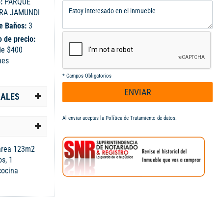
o:
PARQUE
RA JAMUNDI
e Baños:
3
 de precio:
de $400
nes
*
Campos Obligatorios
ENVIAR
IALES
Al enviar aceptas la
Política de Tratamiento de datos
.
área 123m2
s, 1
cocina
ncia privada,
 comunal, y