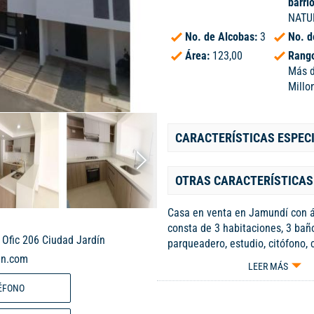
barri
NATU
No. de Alcobas:
3
No. d
Área:
123,00
Rango
Más 
Millo
CARACTERÍSTICAS ESPEC
OTRAS CARACTERÍSTICAS
Casa en venta en Jamundí con 
a
consta de 3 habitaciones, 3 baño
 Ofic 206 Ciudad Jardín
parqueadero, estudio, citófono, 
en.com
americana, patio, piscina, vigila
LEER MÁS
gimnasio, zona de juegos, salon
ÉFONO
zonas verdes.