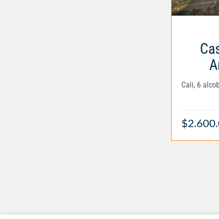
Cas
A
Cali, 6 alc
$2.600