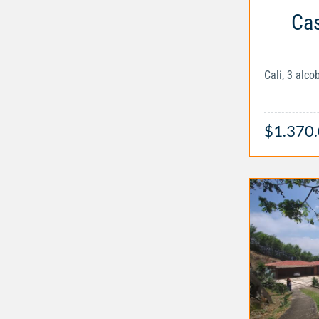
Cas
Cali, 3 alc
$1.370